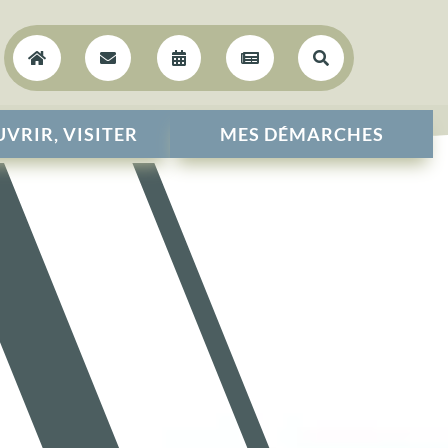





VRIR, VISITER
MES DÉMARCHES