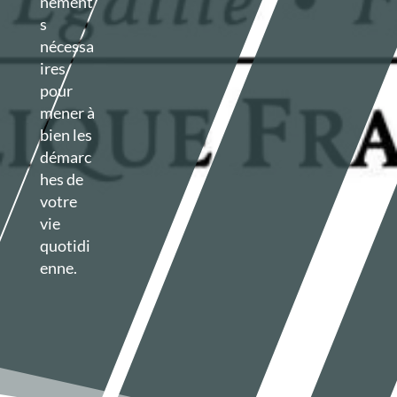
nement
s
nécessa
ires
pour
mener à
bien les
démarc
hes de
votre
vie
quotidi
enne.