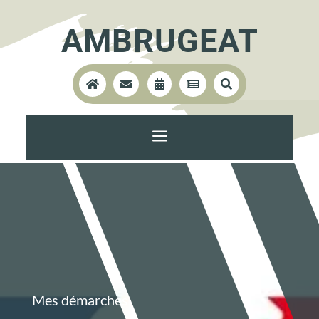
AMBRUGEAT





a
Mes démarches