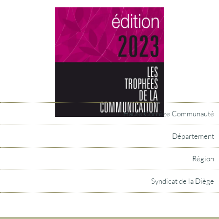
Haute Corrèze Communauté
Département
Région
Syndicat de la Diège