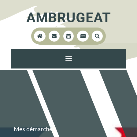
AMBRUGEAT





a
Mes démarches