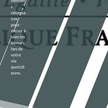
nement
s
nécessa
ires
pour
mener à
bien les
démarc
hes de
votre
vie
quotidi
enne.