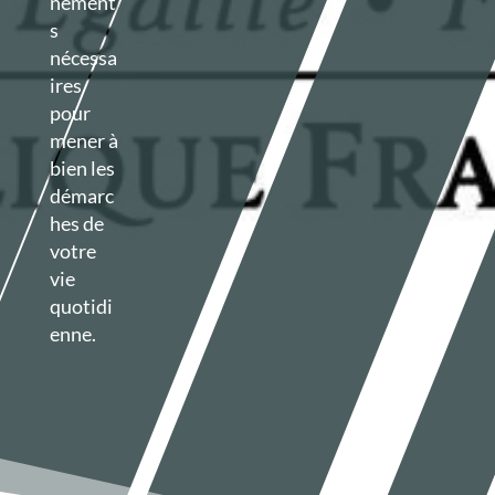
nement
s
nécessa
ires
pour
mener à
bien les
démarc
hes de
votre
vie
quotidi
enne.