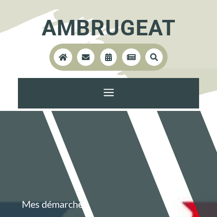
AMBRUGEAT





a
Mes démarches