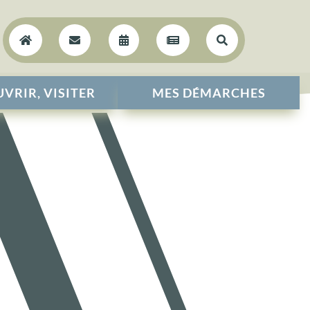





VRIR, VISITER
MES DÉMARCHES