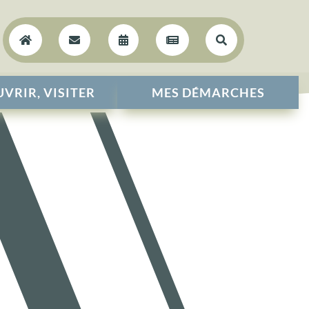





VRIR, VISITER
MES DÉMARCHES