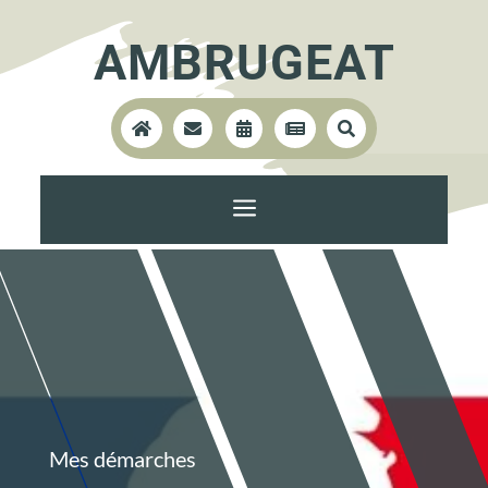
AMBRUGEAT





a
Mes démarches