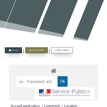
|
|
Accueil
Mes démarches
Famille scolarité

Accueil particuliers
Logement
Location
>
>