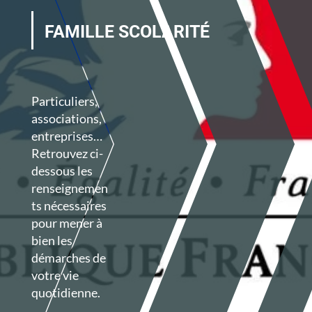
FAMILLE SCOLARITÉ
Particuliers,
associations,
entreprises…
Retrouvez ci-
dessous les
renseignemen
ts nécessaires
pour mener à
bien les
démarches de
votre vie
quotidienne.