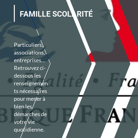
FAMILLE SCOLARITÉ
Particuliers,
associations,
entreprises…
Retrouvez ci-
dessous les
renseignemen
ts nécessaires
pour mener à
bien les
démarches de
votre vie
quotidienne.