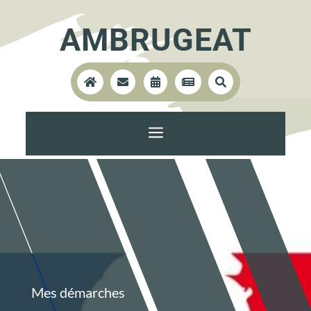
AMBRUGEAT





a
Mes démarches