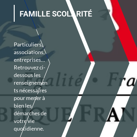
FAMILLE SCOLARITÉ
Particuliers,
associations,
entreprises…
Retrouvez ci-
dessous les
renseignemen
ts nécessaires
pour mener à
bien les
démarches de
votre vie
quotidienne.