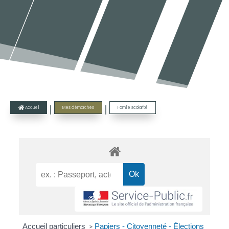
|
|
Accueil
Mes démarches
Famille scolarité

Accueil particuliers
Papiers - Citoyenneté - Élections
>