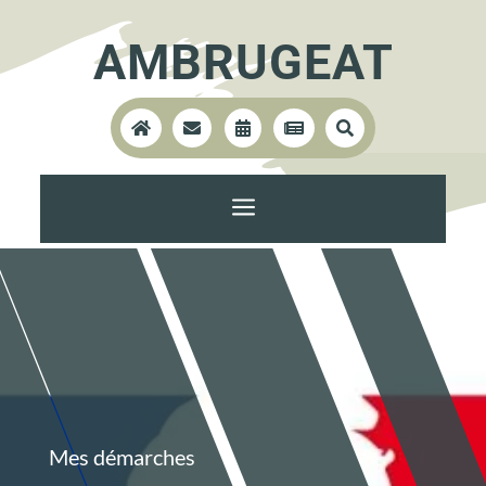
AMBRUGEAT





a
Mes démarches