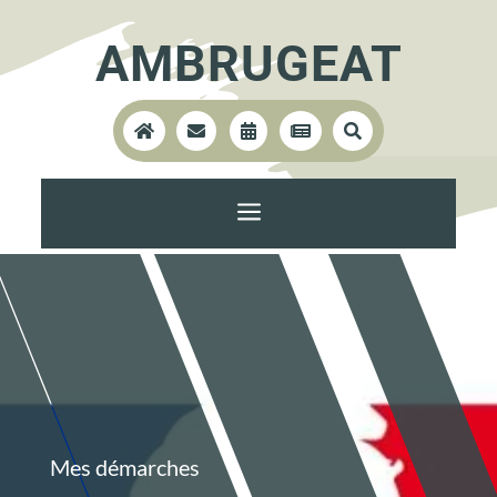
AMBRUGEAT





a
Mes démarches