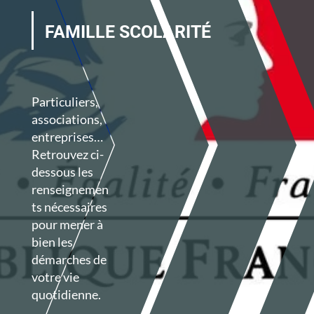
FAMILLE SCOLARITÉ
Particuliers,
associations,
entreprises…
Retrouvez ci-
dessous les
renseignemen
ts nécessaires
pour mener à
bien les
démarches de
votre vie
quotidienne.