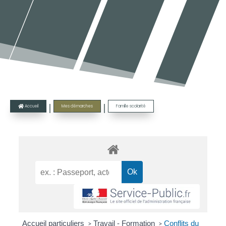
|
|
Accueil
Mes démarches
Famille scolarité

Accueil particuliers
Travail - Formation
Conflits du
>
>