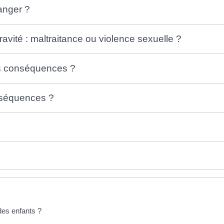
anger ?
avité : maltraitance ou violence sexuelle ?
es conséquences ?
onséquences ?
des enfants ?