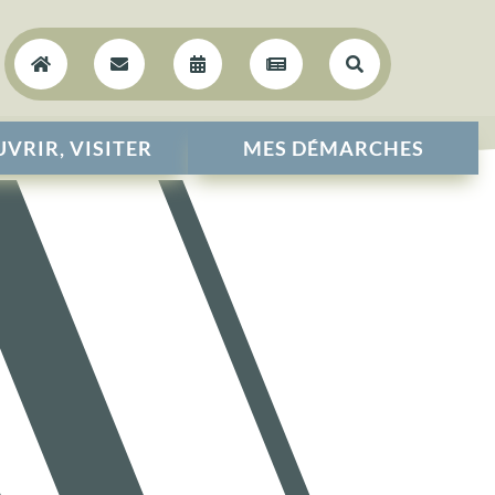





VRIR, VISITER
MES DÉMARCHES