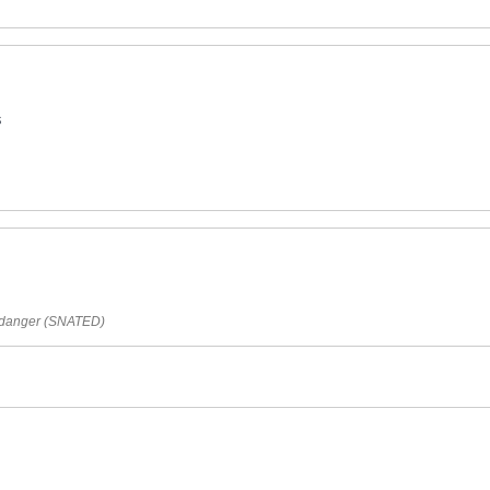
s
en danger (SNATED)