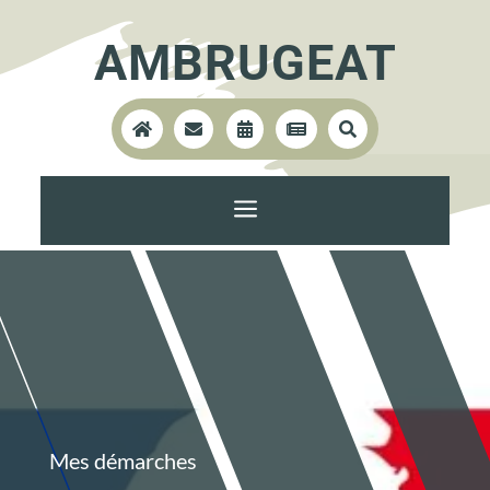
AMBRUGEAT





a
Mes démarches