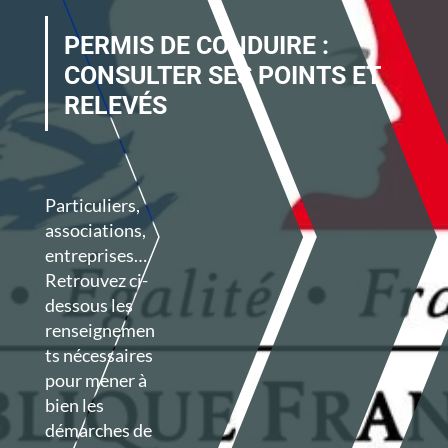
PERMIS DE CONDUIRE :
CONSULTER SES POINTS ET
RELEVÉS
Particuliers,
associations,
entreprises…
Retrouvez ci-
dessous les
renseignemen
ts nécessaires
pour mener à
bien les
démarches de