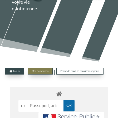
votre vie
quotidienne.
|
|
Accueil
Mes démarches
Permis de conduire consulter ses points
