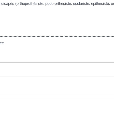
ndicapés (orthoprothésiste, podo-orthésiste, oculariste, épithésiste, o
nce