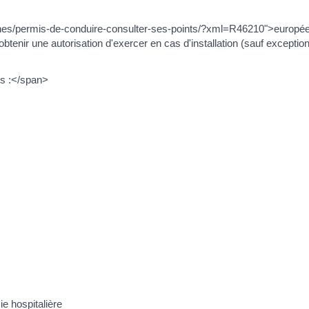
ches/permis-de-conduire-consulter-ses-points/?xml=R46210">europé
tenir une autorisation d'exercer en cas d'installation (sauf exception)
s :</span>
e hospitalière