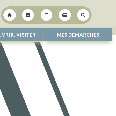





VRIR, VISITER
MES DÉMARCHES
R