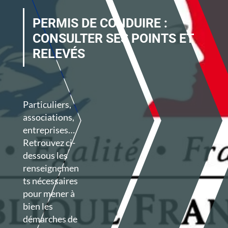
PERMIS DE CONDUIRE :
CONSULTER SES POINTS ET
RELEVÉS
Particuliers,
associations,
entreprises…
Retrouvez ci-
dessous les
renseignemen
ts nécessaires
pour mener à
bien les
démarches de