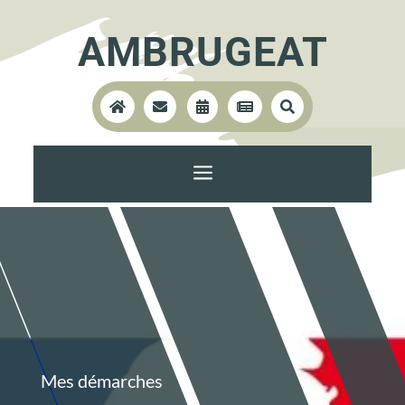
AMBRUGEAT





a
Mes démarches