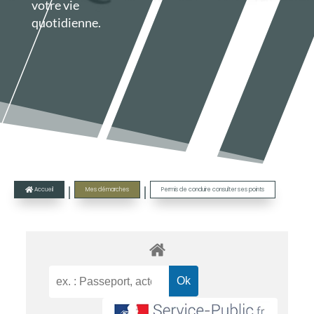
votre vie
quotidienne.
|
|
Accueil
Mes démarches
Permis de conduire consulter ses points
