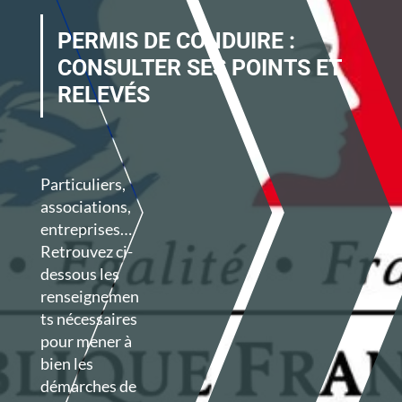
PERMIS DE CONDUIRE :
CONSULTER SES POINTS ET
RELEVÉS
Particuliers,
associations,
entreprises…
Retrouvez ci-
dessous les
renseignemen
ts nécessaires
pour mener à
bien les
démarches de