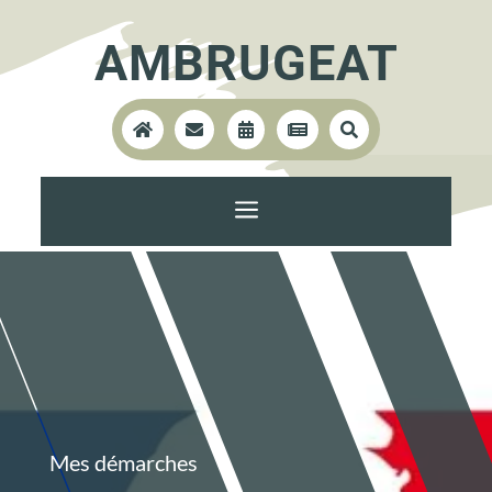
AMBRUGEAT





a
Mes démarches