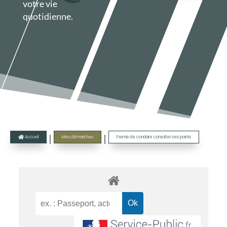
votre vie
quotidienne.
|
|
Accueil
Mes démarches
Permis de conduire consulter ses points
