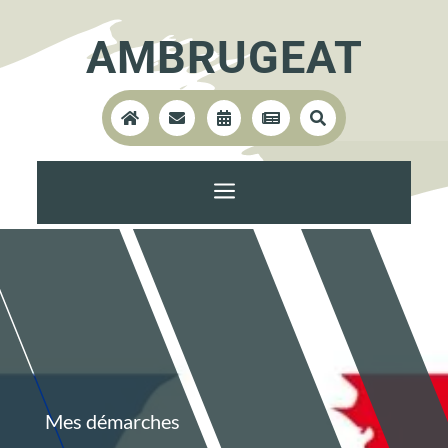
AMBRUGEAT





a
Mes démarches