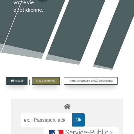
votre vie
quotidienne.
|
|
Accueil
Mes démarches
Permis de conduire consulter ses points
