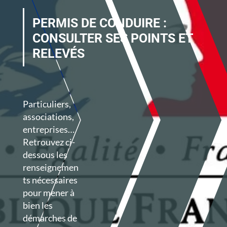
PERMIS DE CONDUIRE :
CONSULTER SES POINTS ET
RELEVÉS
Particuliers,
associations,
entreprises…
Retrouvez ci-
dessous les
renseignemen
ts nécessaires
pour mener à
bien les
démarches de