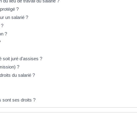
du lieu de travail du salarié ?
 protégé ?
ur un salarié ?
 ?
on ?
?
 soit juré d'assises ?
mission) ?
droits du salarié ?
 sont ses droits ?