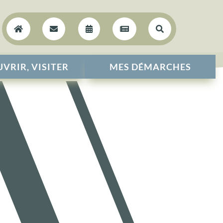





VRIR, VISITER
MES DÉMARCHES
R