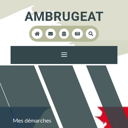
AMBRUGEAT





a
Mes démarches