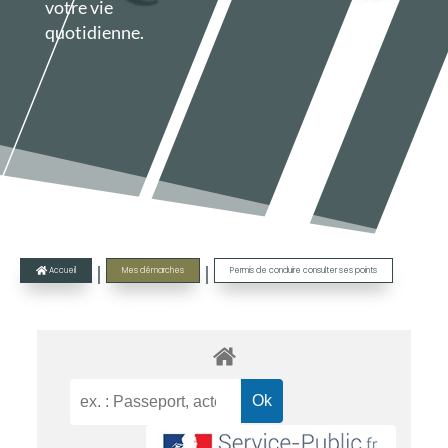
votre vie
quotidienne.
|
|
Accueil
Mes démarches
Permis de conduire consulter ses points
