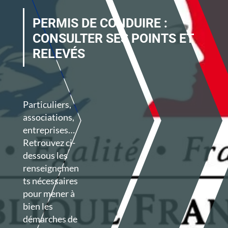
PERMIS DE CONDUIRE :
CONSULTER SES POINTS ET
RELEVÉS
Particuliers,
associations,
entreprises…
Retrouvez ci-
dessous les
renseignemen
ts nécessaires
pour mener à
bien les
démarches de