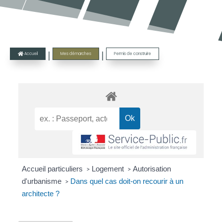
|
|
Accueil
Mes démarches
Permis de construire

Accueil particuliers
Logement
Autorisation
>
>
d'urbanisme
Dans quel cas doit-on recourir à un
>
architecte ?