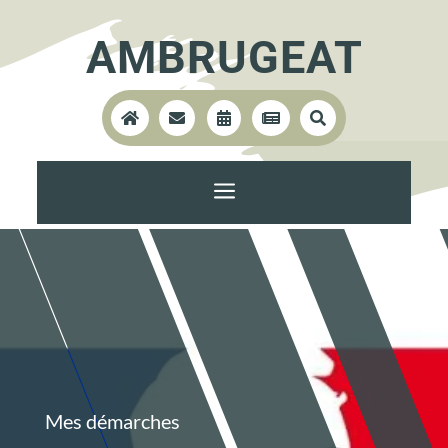
AMBRUGEAT





a
Mes démarches