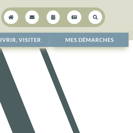





VRIR, VISITER
MES DÉMARCHES