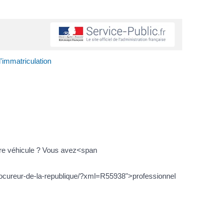
d'immatriculation
otre véhicule ? Vous avez<span
procureur-de-la-republique/?xml=R55938">professionnel