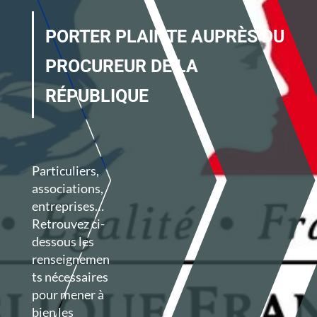
PORTER PLAINTE AUPRÈS DU
PROCUREUR DE LA
RÉPUBLIQUE
Particuliers,
associations,
entreprises…
Retrouvez ci-
dessous les
renseignemen
ts nécessaires
pour mener à
bien les