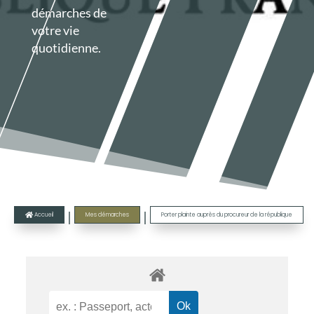
démarches de
votre vie
quotidienne.
|
|
Accueil
Mes démarches
Porter plainte auprès du procureur de la république
