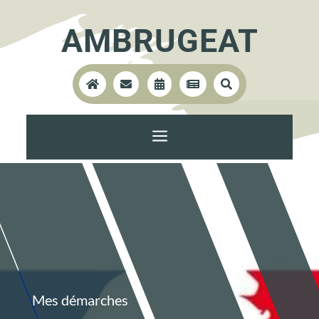
AMBRUGEAT





a
Mes démarches