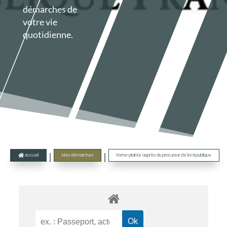
démarches de
votre vie
quotidienne.
|
|
Accueil
Mes démarches
Porter plainte auprès du procureur de la république
