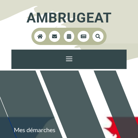
AMBRUGEAT





a
Mes démarches