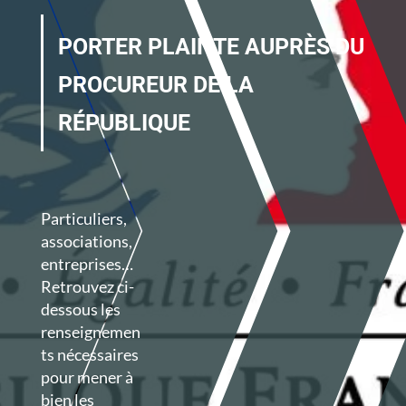
PORTER PLAINTE AUPRÈS DU
PROCUREUR DE LA
RÉPUBLIQUE
Particuliers,
associations,
entreprises…
Retrouvez ci-
dessous les
renseignemen
ts nécessaires
pour mener à
bien les