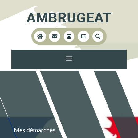
AMBRUGEAT





a
Mes démarches