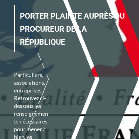
PORTER PLAINTE AUPRÈS DU
PROCUREUR DE LA
RÉPUBLIQUE
Particuliers,
associations,
entreprises…
Retrouvez ci-
dessous les
renseignemen
ts nécessaires
pour mener à
bien les