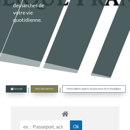
démarches de
votre vie
quotidienne.
|
|
Accueil
Mes démarches
Porter plainte auprès du procureur de la république
