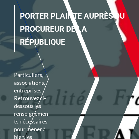
PORTER PLAINTE AUPRÈS DU
PROCUREUR DE LA
RÉPUBLIQUE
Particuliers,
associations,
entreprises…
Retrouvez ci-
dessous les
renseignemen
ts nécessaires
pour mener à
bien les