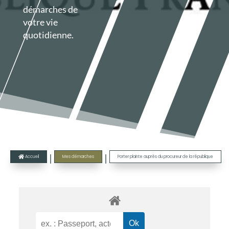
démarches de
votre vie
quotidienne.
|
|
Accueil
Mes démarches
Porter plainte auprès du procureur de la république
