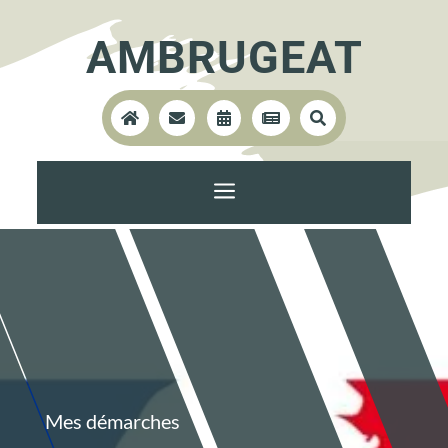
AMBRUGEAT





a
Mes démarches