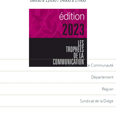
08h30 à 12h30 / 14h00 à 17h00
Haute Corrèze Communauté
Département
Région
Syndicat de la Diège