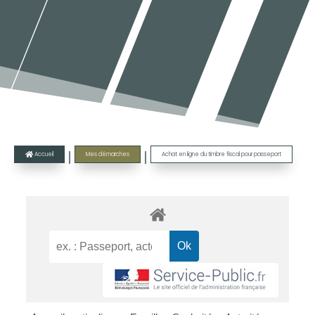
|
|
Accueil
Mes démarches
Achat en ligne du timbre fiscal pour passeport
