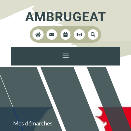
AMBRUGEAT





a
Mes démarches