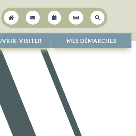





VRIR, VISITER
MES DÉMARCHES
L