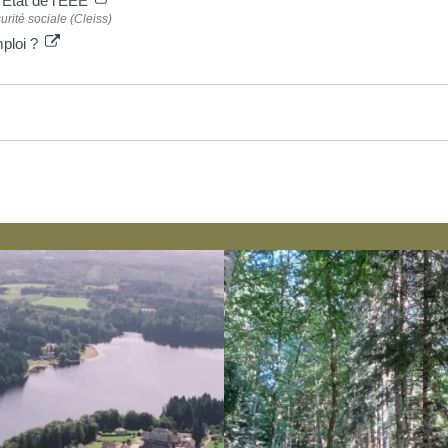
n État de l'EEE
rité sociale (Cleiss)
mploi ?