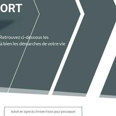
PORT
 Retrouvez ci-dessous les
à bien les démarches de votre vie
|
Achat en ligne du timbre fiscal pour passeport