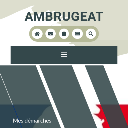
AMBRUGEAT





a
Mes démarches