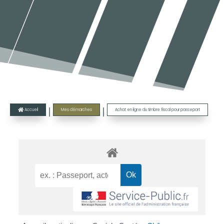
|
|
Accueil
Mes démarches
Achat en ligne du timbre fiscal pour passeport
