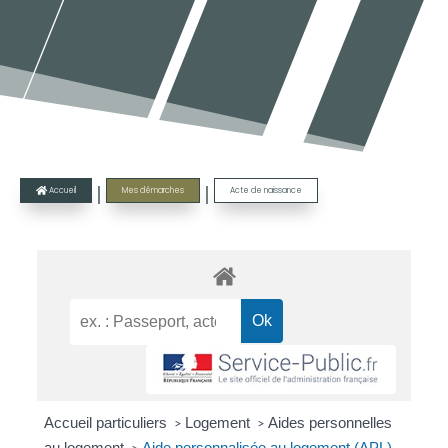
|
|
Accueil
Mes démarches
Acte de naissance

Accueil particuliers
Logement
Aides personnelles
>
>
au logement
Aide personnalisée au logement (APL)