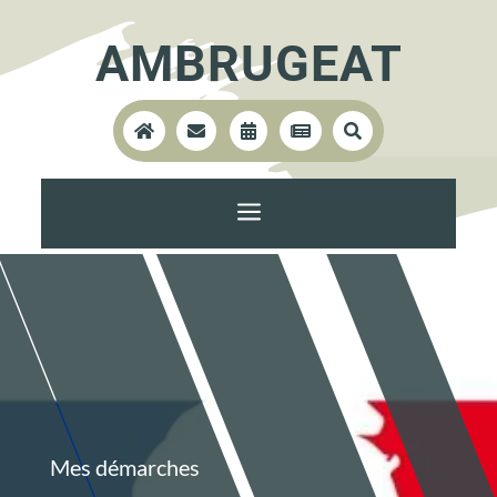
AMBRUGEAT





a
Mes démarches