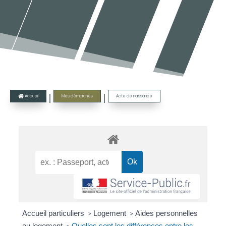
|
|
Accueil
Mes démarches
Acte de naissance

Accueil particuliers
Logement
Aides personnelles
>
>
au logement
Quelles sont les différences entre les