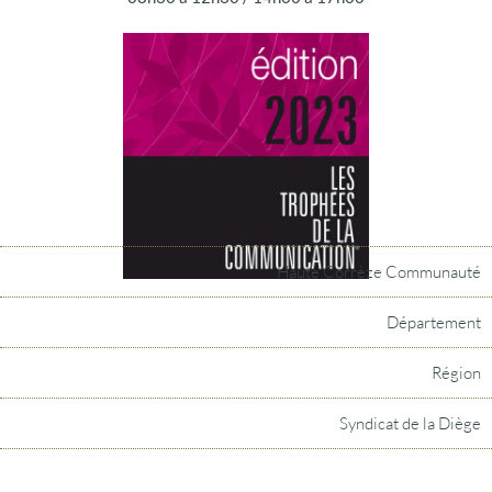
Haute Corrèze Communauté
Département
Région
Syndicat de la Diège