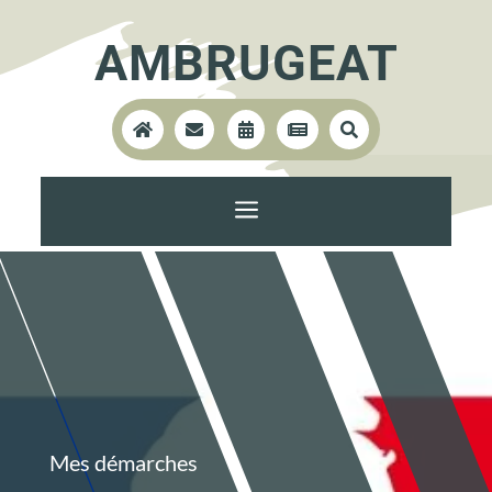
AMBRUGEAT





a
Mes démarches