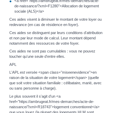
<a href="https://ambrugeat.fr/mes-demarches/acte-
de-naissance/?xml=F1280">Allocation de logement
sociale (ALS)</a>
Ces aides visent à diminuer le montant de votre loyer ou
redevance (en cas de résidence en foyer).
Ces aides se distinguent par leurs conditions d'attribution
et non par leur mode de calcul. Leur montant dépend
notamment des ressources de votre foyer.
Ces aides ne sont pas cumulables : vous ne pouvez
toucher qu'une seule d'entre elles.
APL
L'APL est versée <span class="miseenevidence">en
raison de la situation de votre logement</span> (quelle
que soit votre situation familiale : célibataire, marié, avec
ou sans personne à charge).
Le plus souvent il s'agit d'un <a
href="https://ambrugeat.fr/mes-demarches/acte-de-
naissance/?xml=R18743">logement conventionné</a>
que vous louez (la plupart des logements HLM sont