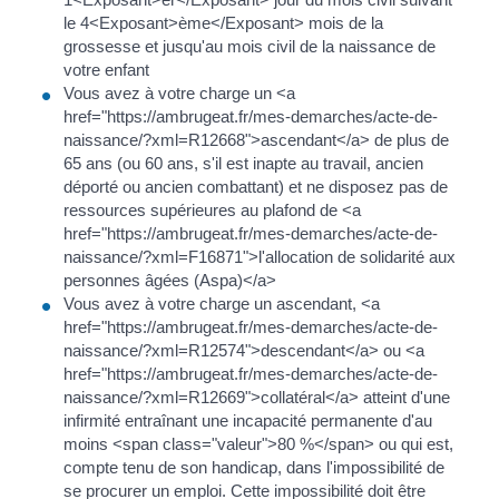
le 4<Exposant>ème</Exposant> mois de la
grossesse et jusqu'au mois civil de la naissance de
votre enfant
Vous avez à votre charge un <a
href="https://ambrugeat.fr/mes-demarches/acte-de-
naissance/?xml=R12668">ascendant</a> de plus de
65 ans (ou 60 ans, s'il est inapte au travail, ancien
déporté ou ancien combattant) et ne disposez pas de
ressources supérieures au plafond de <a
href="https://ambrugeat.fr/mes-demarches/acte-de-
naissance/?xml=F16871">l'allocation de solidarité aux
personnes âgées (Aspa)</a>
Vous avez à votre charge un ascendant, <a
href="https://ambrugeat.fr/mes-demarches/acte-de-
naissance/?xml=R12574">descendant</a> ou <a
href="https://ambrugeat.fr/mes-demarches/acte-de-
naissance/?xml=R12669">collatéral</a> atteint d'une
infirmité entraînant une incapacité permanente d'au
moins <span class="valeur">80 %</span> ou qui est,
compte tenu de son handicap, dans l'impossibilité de
se procurer un emploi. Cette impossibilité doit être