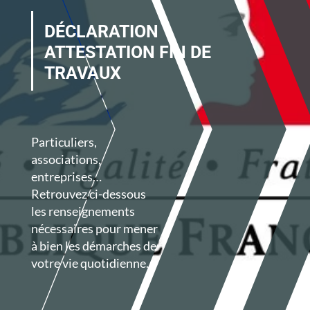
DÉCLARATION
ATTESTATION FIN DE
TRAVAUX
Particuliers,
associations,
entreprises…
Retrouvez ci-dessous
les renseignements
nécessaires pour mener
à bien les démarches de
votre vie quotidienne.