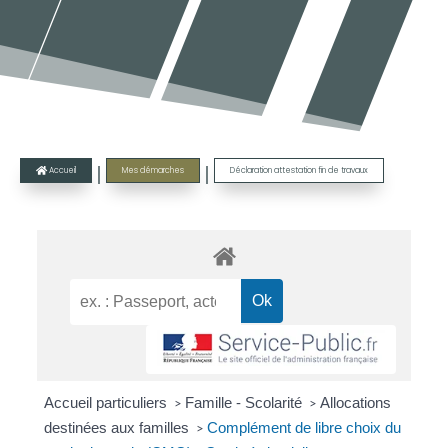
|
|
Accueil
Mes démarches
Déclaration attestation fin de travaux

Accueil particuliers
Famille - Scolarité
Allocations
>
>
destinées aux familles
Complément de libre choix du
>