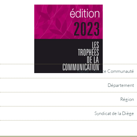
Haute Corrèze Communauté
Département
Région
Syndicat de la Diège