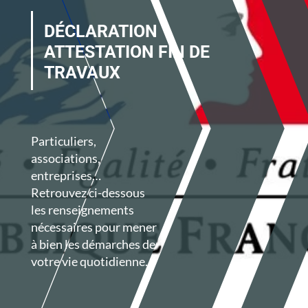
DÉCLARATION
ATTESTATION FIN DE
TRAVAUX
Particuliers,
associations,
entreprises…
Retrouvez ci-dessous
les renseignements
nécessaires pour mener
à bien les démarches de
votre vie quotidienne.