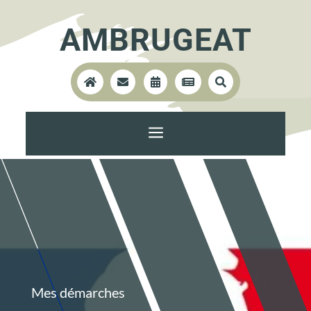
AMBRUGEAT





a
Mes démarches