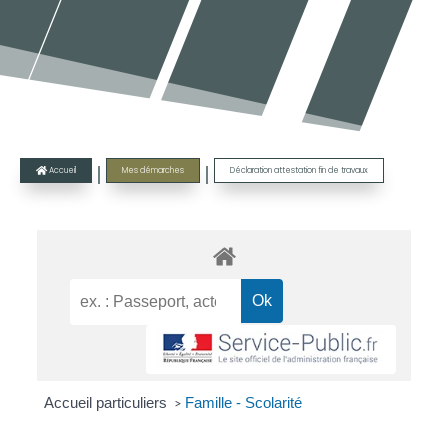
|
|
Accueil
Mes démarches
Déclaration attestation fin de travaux

Accueil particuliers
Famille - Scolarité
>