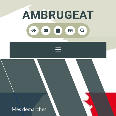
AMBRUGEAT





a
Mes démarches