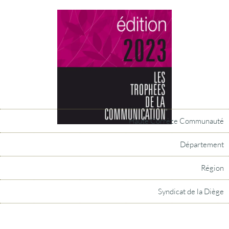
Haute Corrèze Communauté
Département
Région
Syndicat de la Diège