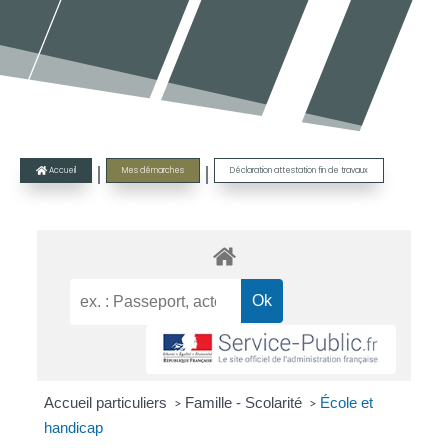
|
|
Accueil
Mes démarches
Déclaration attestation fin de travaux

Accueil particuliers
Famille - Scolarité
École et
>
>
handicap