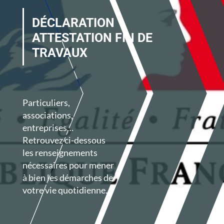
DÉCLARATION
ATTESTATION FIN DE
TRAVAUX
Particuliers,
associations,
entreprises…
Retrouvez ci-dessous
les renseignements
nécessaires pour mener
à bien les démarches de
votre vie quotidienne.