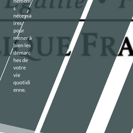
nement
s
nécessa
ires
pour
mener à
bien les
démarc
hes de
votre
vie
quotidi
enne.