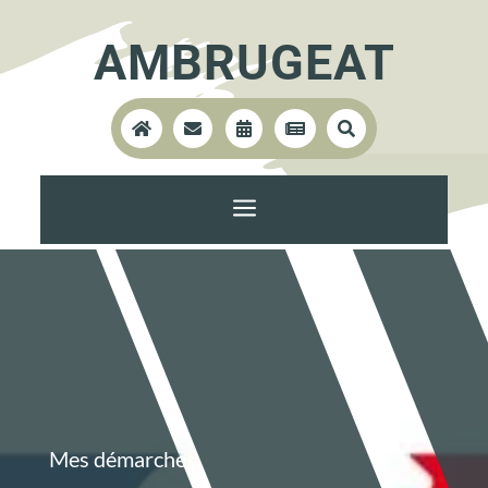
AMBRUGEAT





a
Mes démarches