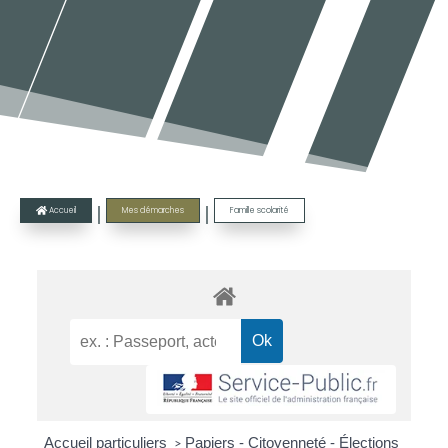
|
|
Accueil
Mes démarches
Famille scolarité

Accueil particuliers
Papiers - Citoyenneté - Élections
>