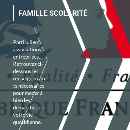
FAMILLE SCOLARITÉ
Particuliers,
associations,
entreprises…
Retrouvez ci-
dessous les
renseignemen
ts nécessaires
pour mener à
bien les
démarches de
votre vie
quotidienne.