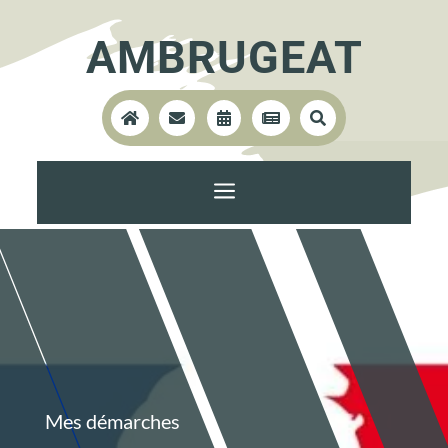
AMBRUGEAT





a
Mes démarches