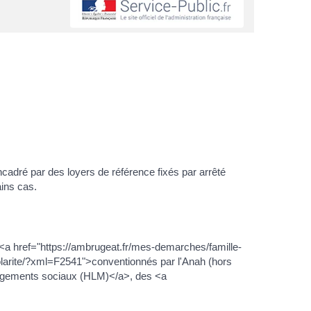
encadré par des loyers de référence fixés par arrêté
ins cas.
s <a href="https://ambrugeat.fr/mes-demarches/famille-
olarite/?xml=F2541">conventionnés par l'Anah (hors
>logements sociaux (HLM)</a>, des <a