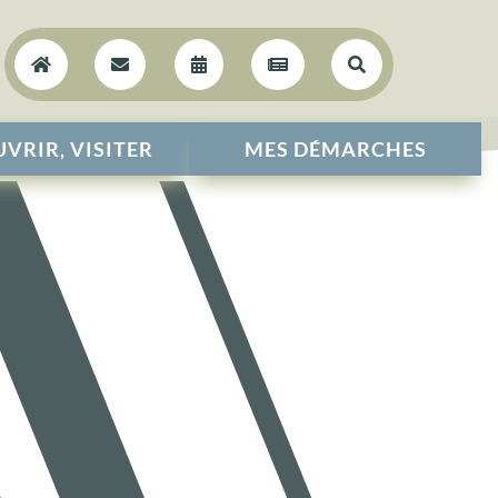





VRIR, VISITER
MES DÉMARCHES