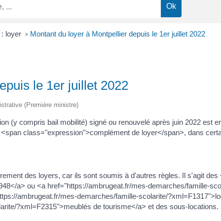
 : loyer
Montant du loyer à Montpellier depuis le 1er juillet 2022
>
puis le 1er juillet 2022
istrative (Première ministre)
ation (y compris bail mobilité) signé ou renouvelé après juin 2022 est 
un <span class="expression">complément de loyer</span>, dans certa
ment des loyers, car ils sont soumis à d'autres règles. Il s'agit de
948</a> ou <a href="https://ambrugeat.fr/mes-demarches/famille-sc
"https://ambrugeat.fr/mes-demarches/famille-scolarite/?xml=F1317"
olarite/?xml=F2315">meublés de tourisme</a> et des sous-locations.