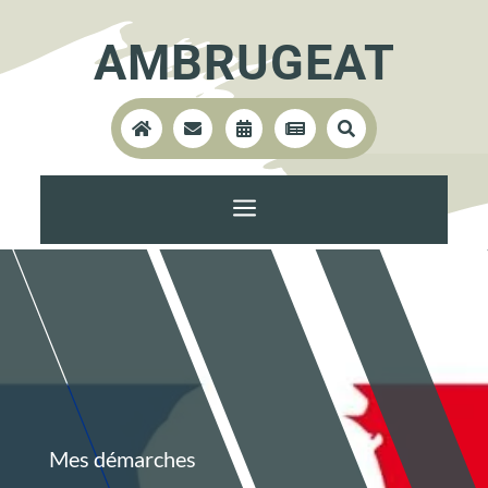
AMBRUGEAT





a
Mes démarches