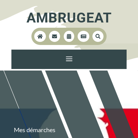
AMBRUGEAT





a
Mes démarches