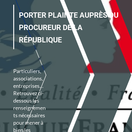
PORTER PLAINTE AUPRÈS DU
PROCUREUR DE LA
RÉPUBLIQUE
Particuliers,
associations,
entreprises…
Retrouvez ci-
dessous les
renseignemen
ts nécessaires
pour mener à
bien les