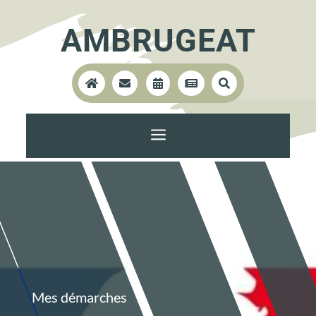
AMBRUGEAT





a
Mes démarches