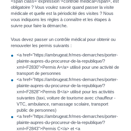
<span class="expression">contrôle médical</span>, est
obligatoire ? Vous voulez savoir quand passer la visite
médicale et quelle est la périodicité des visites ? Nous
vous indiquons les règles à connaître et les étapes à
suivre pour faire la démarche.
Vous devez passer un contrôle médical pour obtenir ou
renouveler les permis suivants :
<a href="https://ambrugeat.fr/mes-demarches/porter-
plainte-aupres-du-procureur-de-la-republique/?
xml=F2830">Permis A</a> utilisé pour une activité de
transport de personnes
<a href="https://ambrugeat.fr/mes-demarches/porter-
plainte-aupres-du-procureur-de-la-republique/?
xml=F2828">Permis B</a> utilisé pour les activités
suivantes (taxi, voiture de tourisme avec chauffeur -
VTC, ambulance, ramassage scolaire, transport
public de personnes)
<a href="https://ambrugeat.fr/mes-demarches/porter-
plainte-aupres-du-procureur-de-la-republique/?
xml=F2843">Permis C</a> et <a