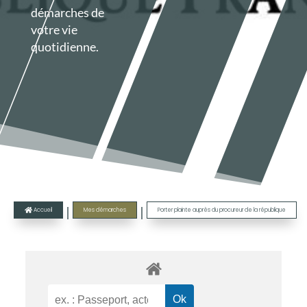
démarches de
votre vie
quotidienne.
|
|
Accueil
Mes démarches
Porter plainte auprès du procureur de la république
