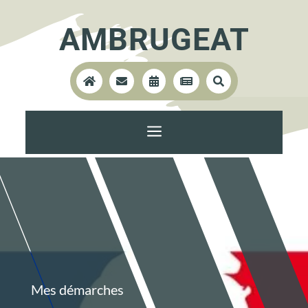
AMBRUGEAT





a
Mes démarches