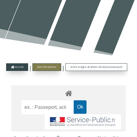
|
|
Accueil
Mes démarches
Achat en ligne du timbre fiscal pour passeport
