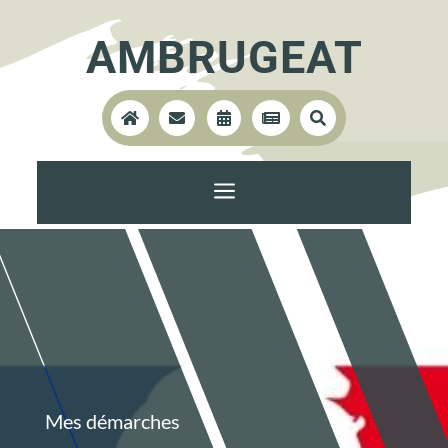
AMBRUGEAT





a
Mes démarches