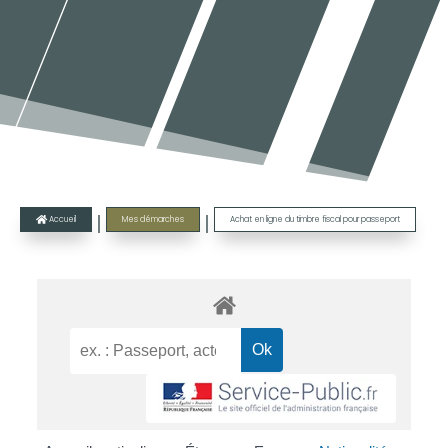
|
|
Accueil
Mes démarches
Achat en ligne du timbre fiscal pour passeport
