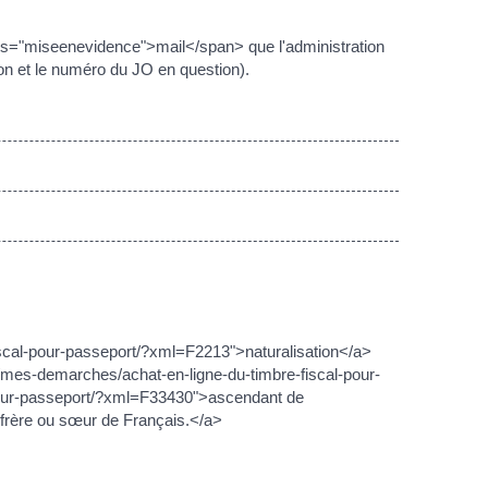
="miseenevidence">mail</span> que l'administration
ion et le numéro du JO en question).
iscal-pour-passeport/?xml=F2213">naturalisation</a>
.fr/mes-demarches/achat-en-ligne-du-timbre-fiscal-pour-
-pour-passeport/?xml=F33430">ascendant de
>frère ou sœur de Français.</a>