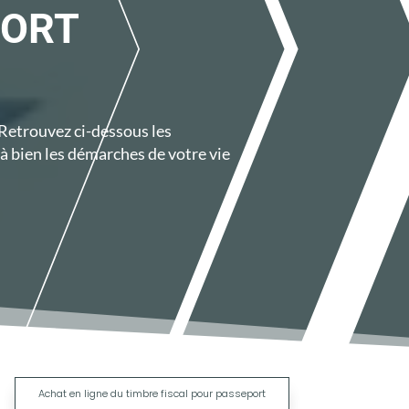
PORT
 Retrouvez ci-dessous les
à bien les démarches de votre vie
|
Achat en ligne du timbre fiscal pour passeport