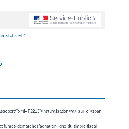
nal officiel ?
?
passeport/?xml=F2213">naturalisation</a> sur le <span
t.fr/mes-demarches/achat-en-ligne-du-timbre-fiscal-