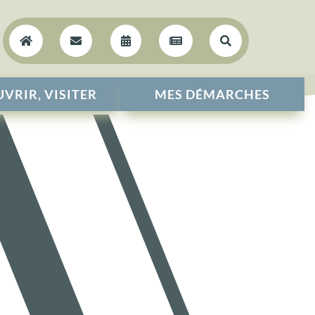





VRIR, VISITER
MES DÉMARCHES
L